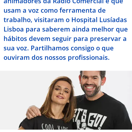
animadores da Rádio Comercial e que
usam a voz como ferramenta de
Doc
trabalho, visitaram o Hospital Lusíadas
ínica
Lisboa para saberem ainda melhor que
hábitos devem seguir para preservar a
ug
sua voz. Partilhamos consigo o que
ouviram dos nossos profissionais.
s Sport
e a nós
EN