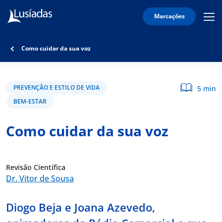
Marcações
Mobi
Men
Lusíadas
Icon
Hospitais
Como cuidar da sua voz
e
Clínicas
Corpo
PREVENÇÃO E ESTILO DE VIDA
5 min
Clínico
BEM-ESTAR
Especialidades
Como cuidar da sua voz
Acordos
Revisão Científica
Dr. Vitor de Sousa
onnosco
Diogo Beja e Joana Azevedo,
íadas