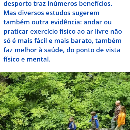
desporto traz inúmeros benefícios.
Doc
Mas diversos estudos sugerem
também outra evidência: andar ou
ínica
praticar exercício físico ao ar livre não
só é mais fácil e mais barato, também
ug
faz melhor à saúde, do ponto de vista
físico e mental.
s Sport
e a nós
EN