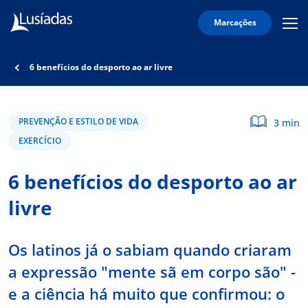
Marcações
Mobi
Men
Lusíadas
Icon
Hospitais
6 benefícios do desporto ao ar livre
e
Clínicas
Corpo
PREVENÇÃO E ESTILO DE VIDA
3 min
Clínico
EXERCÍCIO
Especialidades
6 benefícios do desporto ao ar
Acordos
livre
Os latinos já o sabiam quando criaram
onnosco
a expressão "mente sã em corpo são" -
e a ciência há muito que confirmou: o
íadas