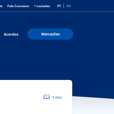
ós
Fale Connosco
+ Lusíadas
PT
EN
Marcações
Acordos
3 min