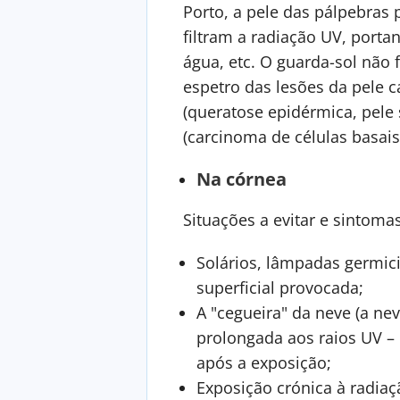
Porto, a pele das pálpebras
filtram a radiação UV, porta
água, etc. O guarda-sol não f
espetro das lesões da pele c
(queratose epidérmica, pele 
(carcinoma de células basai
Na córnea
Situações a evitar e sintoma
Solários, lâmpadas germic
superficial provocada;
A "cegueira" da neve (a ne
prolongada aos raios UV – 
após a exposição;
Exposição crónica à radiaç