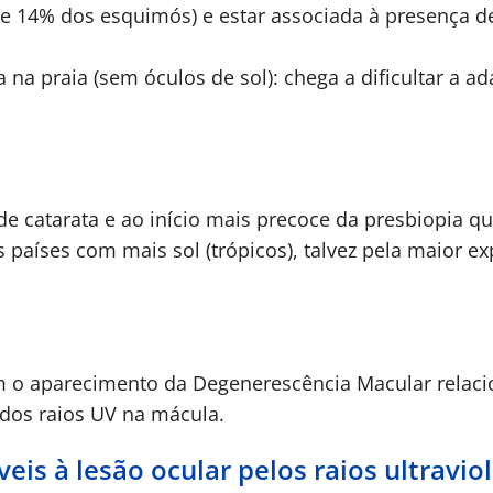
e 14% dos esquimós) e estar associada à presença 
 na praia (sem óculos de sol): chega a dificultar a a
e catarata e ao início mais precoce da presbiopia q
países com mais sol (trópicos), talvez pela maior ex
m o aparecimento da Degenerescência Macular relaci
e dos raios UV na mácula.
is à lesão ocular pelos raios ultravio