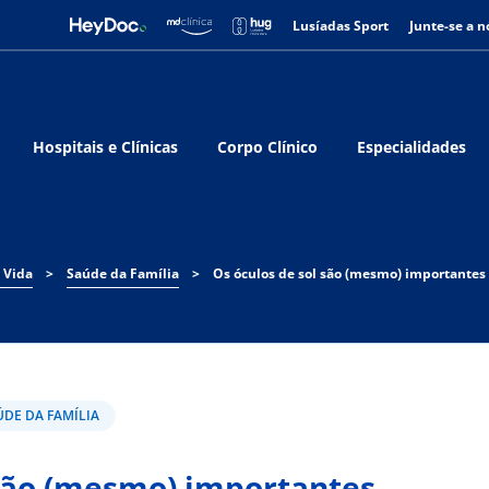
Lusíadas Sport
Junte-se a n
Hospitais e Clínicas
Corpo Clínico
Especialidades
 Vida
>
Saúde da Família
>
Os óculos de sol são (mesmo) importantes
ÚDE DA FAMÍLIA
 são (mesmo) importantes