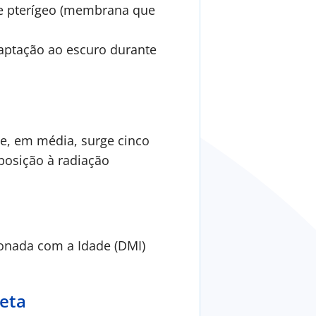
de pterígeo (membrana que
daptação ao escuro durante
ue, em média, surge cinco
posição à radiação
onada com a Idade (DMI)
leta