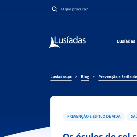
Lusíadas
Lusiadas.pt
>
Blog
>
Prevenção e Estilo de
PREVENÇÃO E ESTILO DE VIDA
SA
Os óculos de sol