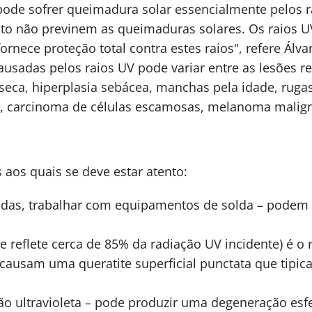
 pode sofrer queimadura solar essencialmente pelos 
nto não previnem as queimaduras solares. Os raios UV 
ornece proteção total contra estes raios", refere Álva
ausadas pelos raios UV pode variar entre as lesões r
seca, hiperplasia sebácea, manchas pela idade, rugas,
s, carcinoma de células escamosas, melanoma maligno
s aos quais se deve estar atento:
idas, trabalhar com equipamentos de solda – podem 
ve reflete cerca de 85% da radiação UV incidente) é o
causam uma queratite superficial punctata que tipic
ão ultravioleta – pode produzir uma degeneração esfe