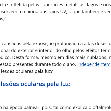
 luz refletida pelas superfícies metálicas, lagos e rio
absorvem a maioria dos raios UV, o que também é ve
)".​
 causadas pela exposição prolongada a altas doses de
ional do exterior e interior do olho pelos efeitos té
médico. Desta forma, mesmo em dias mais nublados, n
 estão presentes durante todo o ano,
independenteme
esões oculares pela luz?
lesões oculares pela luz:
ão na época balnear, pois, tal como explica o oftalmo