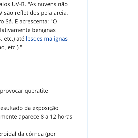
raios UV-B. "As nuvens não
são refletidos pela areia,
ro Sá. E acrescenta: "O
elativamente benignas
 etc.) até
lesões malignas
, etc.)."
provocar queratite
 resultado da exposição
amente aparece 8 a 12 horas
roidal da córnea (por