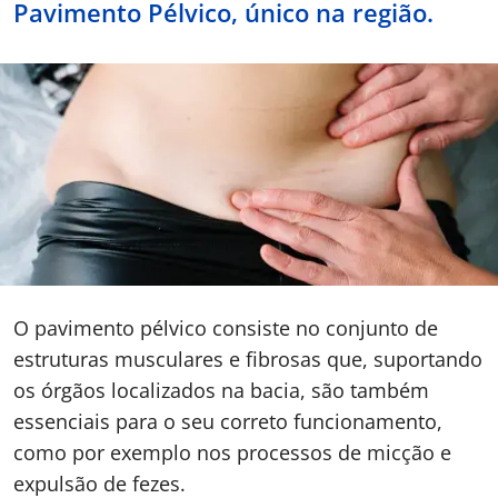
Pavimento Pélvico, único na região.
Doc
ínica
ug
s Sport
e a nós
O pavimento pélvico consiste no conjunto de
EN
estruturas musculares e fibrosas que, suportando
os órgãos localizados na bacia, são também
essenciais para o seu correto funcionamento,
como por exemplo nos processos de micção e
expulsão de fezes.