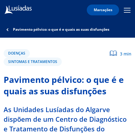
Marcações
Mobi
Men
Lusíadas
Icon
Hospitais
Pavimento pélvico: o que é e quais as suas disfunções
e
Clínicas
Corpo
DOENÇAS
3 min
Clínico
SINTOMAS E TRATAMENTOS
Especialidades
Pavimento pélvico: o que é e
Acordos
quais as suas disfunções
As Unidades Lusíadas do Algarve
onnosco
dispõem de um Centro de Diagnóstico
e Tratamento de Disfunções do
íadas