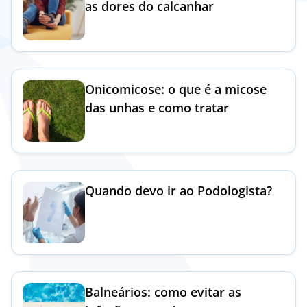
as dores do calcanhar
Doc
ínica
Onicomicose: o que é a micose
ug
das unhas e como tratar
s Sport
e a nós
Quando devo ir ao Podologista?
EN
Balneários: como evitar as