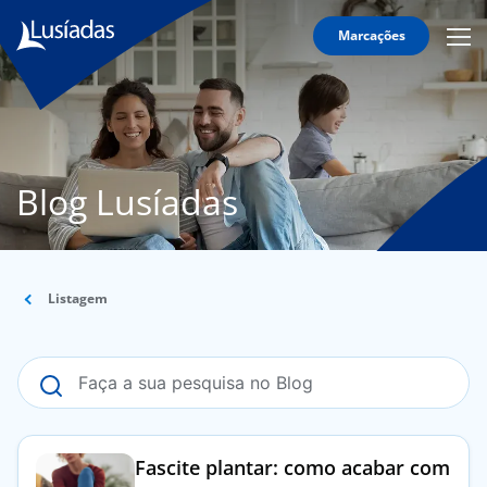
Marcações
Mobi
Men
Lusíadas
Icon
Hospitais
e
Clínicas
Blog Lusíadas
Corpo
Clínico
Especialidades
Listagem
Acordos
onnosco
Fascite plantar: como acabar com
íadas