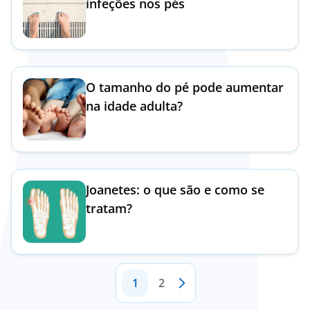
infeções nos pés
O tamanho do pé pode aumentar
na idade adulta?
Joanetes: o que são e como se
tratam?
1
2