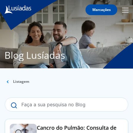
Marcações
Mobi
Men
Lusíadas
Icon
Hospitais
e
Clínicas
Blog Lusíadas
Corpo
Clínico
Especialidades
Listagem
Acordos
onnosco
Cancro do Pulmão: Consulta de
íadas