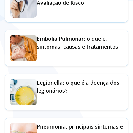
Avaliação de Risco
Doc
ínica
Embolia Pulmonar: o que é,
ug
sintomas, causas e tratamentos
s Sport
e a nós
Legionella: o que é a doença dos
legionários?
EN
Pneumonia: principais sintomas e