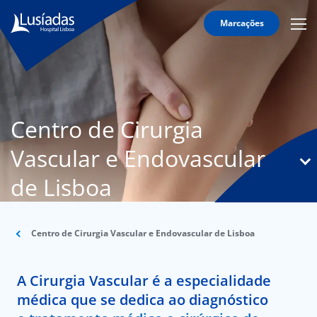
Marcações
Mobi
Men
O
Icon
Hospital
Corpo
Clínico
Centro de Cirurgia
Especialidades
Vascular e Endovascular
Serviços
de Lisboa
Informação
Útil
Centro de Cirurgia Vascular e Endovascular de Lisboa
onnosco
A Cirurgia Vascular é a especialidade
médica que se dedica ao diagnóstico
íadas