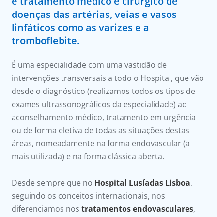
e tratamento médico e cirúrgico de
doenças das artérias, veias e vasos
Doc
linfáticos como as varizes e a
tromboflebite.
ínica
É uma especialidade com uma vastidão de
ug
intervenções transversais a todo o Hospital, que vão
desde o diagnóstico (realizamos todos os tipos de
s Sport
exames ultrassonográficos da especialidade) ao
aconselhamento médico, tratamento em urgência
e a nós
ou de forma eletiva de todas as situações destas
áreas, nomeadamente na forma endovascular (a
EN
mais utilizada) e na forma clássica aberta.
Desde sempre que no
Hospital Lusíadas Lisboa
,
seguindo os conceitos internacionais, nos
diferenciamos nos
tratamentos endovasculares
,